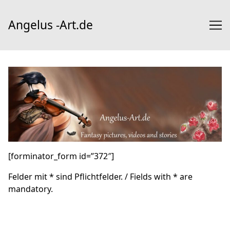
Skip
to
Angelus -Art.de
Content
[forminator_form id=”372″]
Felder mit * sind Pflichtfelder. / Fields with * are
mandatory.